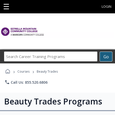
☰
LOGIN
Search
Go
Career
Training
›
›
Programs
Courses
Beauty Trades
phone
Call Us: 855.520.6806
Beauty Trades Programs