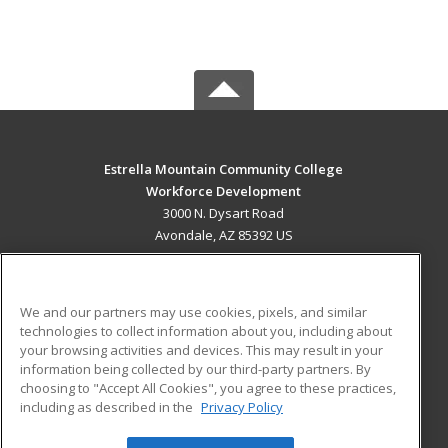
Estrella Mountain Community College
Workforce Development
3000 N. Dysart Road
Avondale, AZ 85392 US
MAIN CONTENT
Career Training
We and our partners may use cookies, pixels, and similar
technologies to collect information about you, including about
ADDITIONAL RESOURCES
your browsing activities and devices. This may result in your
information being collected by our third-party partners. By
Military
Student Blog
choosing to "Accept All Cookies", you agree to these practices,
Financial Assistance
including as described in the
Privacy Policy
Help