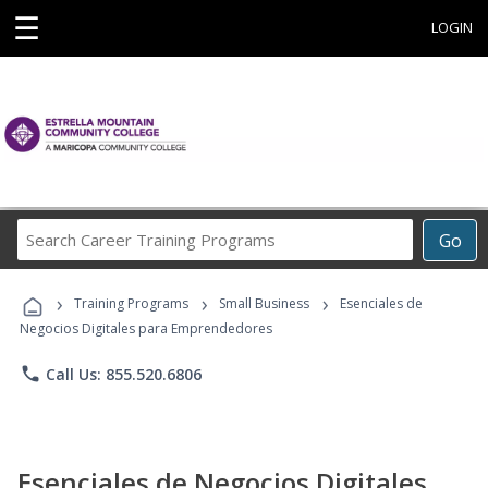
☰
LOGIN
Search
Go
Career
Training
›
›
›
Programs
Training Programs
Small Business
Esenciales de
Negocios Digitales para Emprendedores
phone
Call Us: 855.520.6806
Esenciales de Negocios Digitales