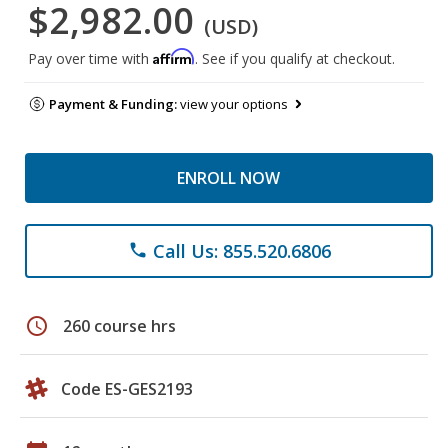
$2,982.00
(USD)
Affirm
Pay over time with
. See if you qualify at checkout.
Payment & Funding:
view your options
ENROLL NOW
Call Us: 855.520.6806
phone
schedule
260 course hrs
Code ES-GES2193