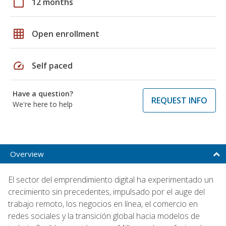
calendar_today
12 months
grid_on
Open enrollment
speed
Self paced
Have a question?
REQUEST INFO
We're here to help
Overview
El sector del emprendimiento digital ha experimentado un
crecimiento sin precedentes, impulsado por el auge del
trabajo remoto, los negocios en línea, el comercio en
redes sociales y la transición global hacia modelos de