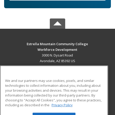
Estrella Mountain Community College
Workforce Development
3000 N. Dysart Road
Avondale, AZ 85392 US
MAIN CONTENT
Career Training
We and our partners may use cookies, pixels, and similar
technologies to collect information about you, including about
ADDITIONAL RESOURCES
your browsing activities and devices. This may result in your
information being collected by our third-party partners. By
Military
Student Blog
choosing to "Accept All Cookies", you agree to these practices,
Financial Assistance
including as described in the
Privacy Policy
Help