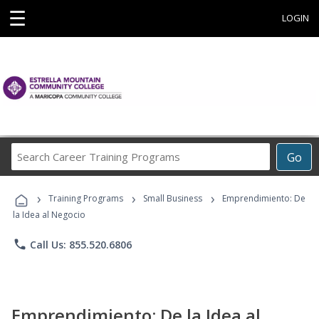
☰
LOGIN
Search
Go
Career
Training
›
›
›
Programs
Training Programs
Small Business
Emprendimiento: De
la Idea al Negocio
phone
Call Us: 855.520.6806
Emprendimiento: De la Idea al