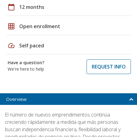
calendar_today
12 months
grid_on
Open enrollment
speed
Self paced
Have a question?
REQUEST INFO
We're here to help
Overview
El número de nuevos emprendimientos continúa
creciendo rápidamente a medida que más personas
buscan independencia financiera, flexibilidad laboral y
oportunidades de negocio en línea. Desde proyectos