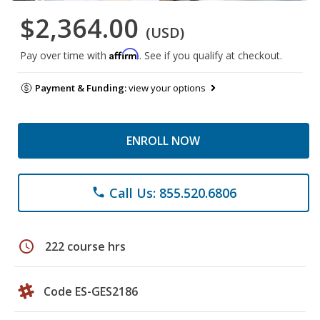
$2,364.00
(USD)
Affirm
Pay over time with
. See if you qualify at checkout.
Payment & Funding:
view your options
ENROLL NOW
Call Us: 855.520.6806
phone
schedule
222 course hrs
Code ES-GES2186