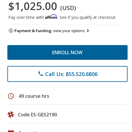
$1,025.00
(USD)
Affirm
Pay over time with
. See if you qualify at checkout.
Payment & Funding:
view your options
ENROLL NOW
Call Us: 855.520.6806
phone
schedule
49 course hrs
Code ES-GES2190