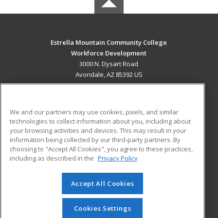
Estrella Mountain Community College
Workforce Development
3000 N. Dysart Road
Avondale, AZ 85392 US
MAIN CONTENT
Career Training
We and our partners may use cookies, pixels, and similar
technologies to collect information about you, including about
ADDITIONAL RESOURCES
your browsing activities and devices. This may result in your
information being collected by our third-party partners. By
Military
Student Blog
choosing to "Accept All Cookies", you agree to these practices,
Financial Assistance
including as described in the
Privacy Policy
Help
Accept All Cookies
© 2026 ed2go, a division of Cengage Learning. All rights
reserved. The material on this site cannot be reproduced or
redistributed unless you have obtained prior written
Cookies Settings
permission from Cengage Learning.
Privacy Policy