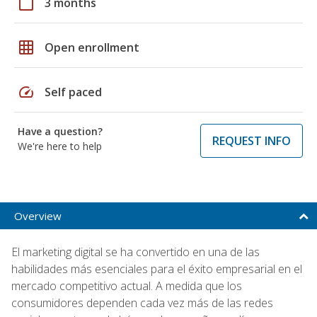
calendar_today
3 months
grid_on
Open enrollment
speed
Self paced
Have a question?
REQUEST INFO
We're here to help
Overview
El marketing digital se ha convertido en una de las
habilidades más esenciales para el éxito empresarial en el
mercado competitivo actual. A medida que los
consumidores dependen cada vez más de las redes