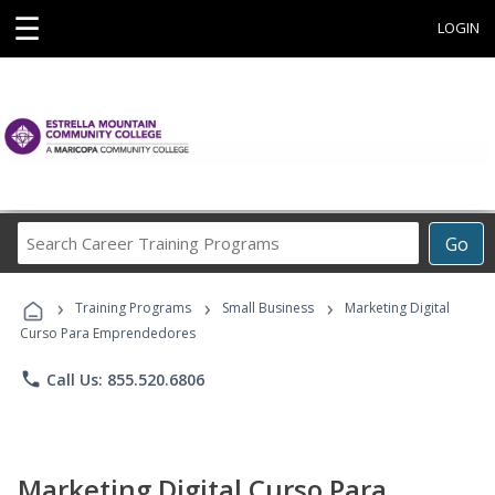
☰
LOGIN
Search
Go
Career
Training
›
›
›
Programs
Training Programs
Small Business
Marketing Digital
Curso Para Emprendedores
phone
Call Us: 855.520.6806
Marketing Digital Curso Para