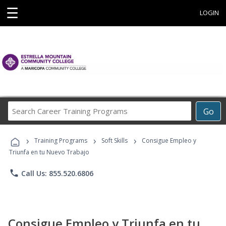
☰
LOGIN
Search
Go
Career
Training
›
›
›
Programs
Training Programs
Soft Skills
Consigue Empleo y
Triunfa en tu Nuevo Trabajo
phone
Call Us: 855.520.6806
Consigue Empleo y Triunfa en tu