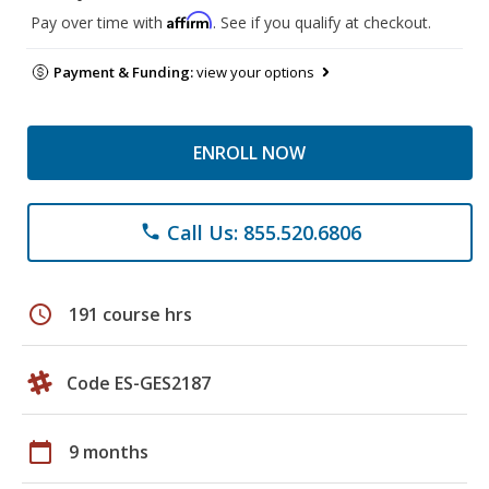
Affirm
Pay over time with
. See if you qualify at checkout.
Payment & Funding:
view your options
ENROLL NOW
Call Us: 855.520.6806
phone
schedule
191 course hrs
Code ES-GES2187
calendar_today
9 months