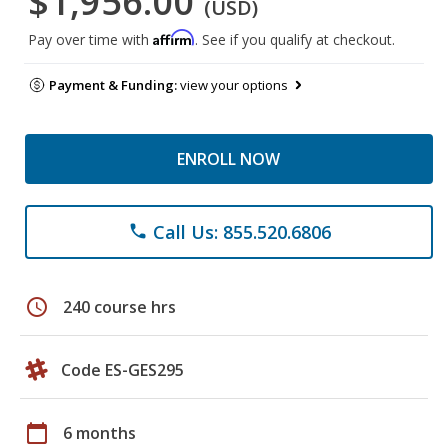
$1,956.00
(USD)
Affirm
Pay over time with
. See if you qualify at checkout.
Payment & Funding:
view your options
ENROLL NOW
Call Us: 855.520.6806
phone
schedule
240 course hrs
Code ES-GES295
calendar_today
6 months