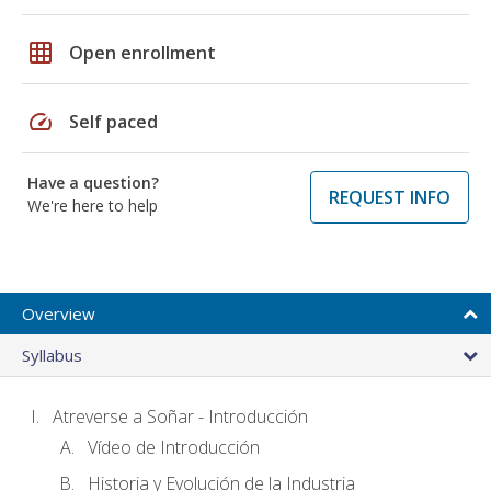
grid_on
Open enrollment
speed
Self paced
Have a question?
REQUEST INFO
We're here to help
Overview
Syllabus
Atreverse a Soñar - Introducción
Vídeo de Introducción
Historia y Evolución de la Industria