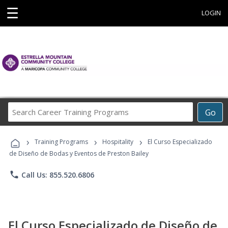
☰
LOGIN
Search
Go
Career
Training
›
›
›
Programs
Training Programs
Hospitality
El Curso Especializado
de Diseño de Bodas y Eventos de Preston Bailey
phone
Call Us: 855.520.6806
El Curso Especializado de Diseño de