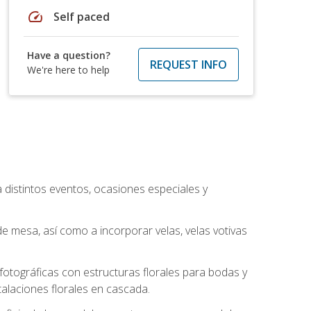
speed
Self paced
Have a question?
REQUEST INFO
We're here to help
a distintos eventos, ocasiones especiales y
e mesa, así como a incorporar velas, velas votivas
otográficas con estructuras florales para bodas y
alaciones florales en cascada.