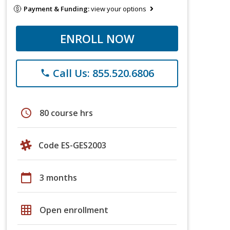
Payment & Funding:
view your options
ENROLL NOW
Call Us: 855.520.6806
phone
schedule
80 course hrs
Code ES-GES2003
calendar_today
3 months
grid_on
Open enrollment