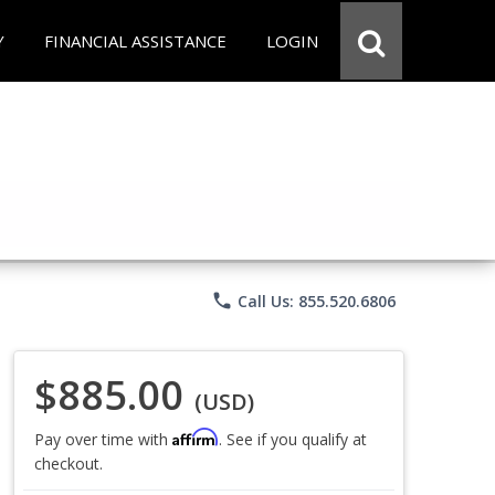
Y
FINANCIAL ASSISTANCE
LOGIN
phone
Call Us: 855.520.6806
$885.00
(USD)
Affirm
Pay over time with
. See if you qualify at
checkout.