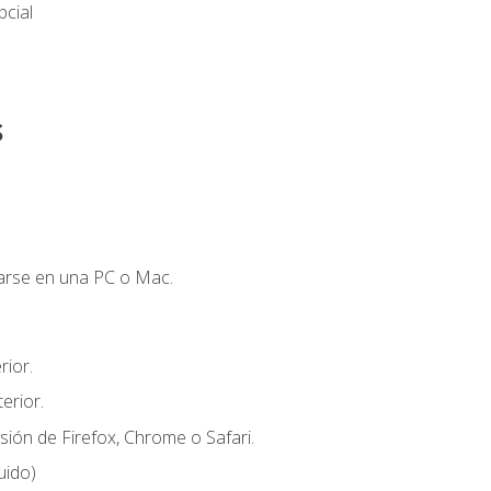
cial
s
zarse en una PC o Mac.
ior.
erior.
sión de Firefox, Chrome o Safari.
uido)