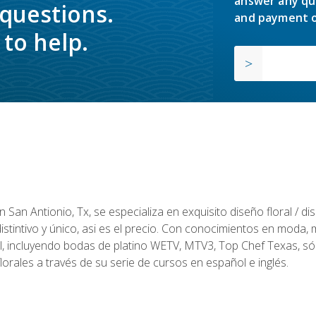
answer any qu
 questions.
and payment o
to help.
en San Antionio, Tx, se especializa en exquisito diseño floral / 
tintivo y único, asi es el precio. Con conocimientos en moda, m
l, incluyendo bodas de platino WETV, MTV3, Top Chef Texas, sól
rales a través de su serie de cursos en español e inglés.