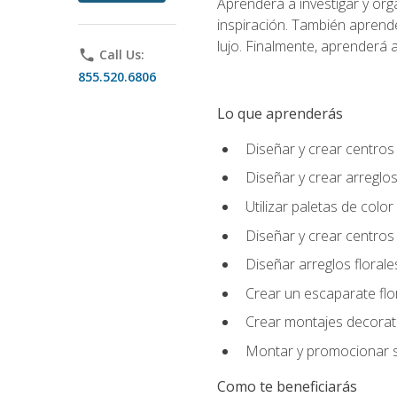
Aprenderá a investigar y org
inspiración. También aprende
lujo. Finalmente, aprenderá a
phone
Call Us:
855.520.6806
Lo que aprenderás
Diseñar y crear centros
Diseñar y crear arreglos
Utilizar paletas de color
Diseñar y crear centros
Diseñar arreglos florale
Crear un escaparate flo
Crear montajes decorati
Montar y promocionar se
Como te beneficiarás