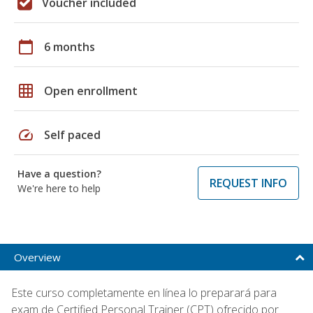
Voucher included
calendar_today
6 months
grid_on
Open enrollment
speed
Self paced
Have a question?
REQUEST INFO
We're here to help
Overview
Este curso completamente en línea lo preparará para
exam de Certified Personal Trainer (CPT) ofrecido por