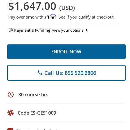
$1,647.00
(USD)
Affirm
Pay over time with
. See if you qualify at checkout.
Payment & Funding:
view your options
ENROLL NOW
Call Us: 855.520.6806
phone
schedule
80 course hrs
Code ES-GES1009