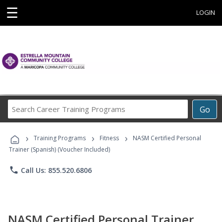
☰
LOGIN
Search
Go
Career
Training
›
›
›
Programs
Training Programs
Fitness
NASM Certified Personal
Trainer (Spanish) (Voucher Included)
phone
Call Us: 855.520.6806
NASM Certified Personal Trainer