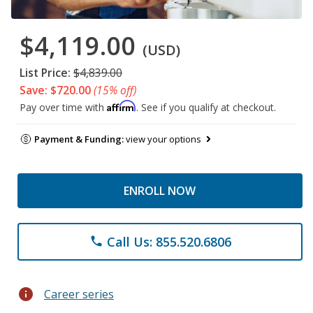
$4,119.00
(USD)
List Price:
$4,839.00
Save: $720.00
(15% off)
Affirm
Pay over time with
. See if you qualify at checkout.
Payment & Funding:
view your options
ENROLL NOW
Call Us: 855.520.6806
phone
info
Career series