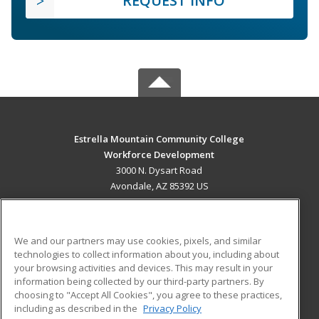
REQUEST INFO
Estrella Mountain Community College
Workforce Development
3000 N. Dysart Road
Avondale, AZ 85392 US
MAIN CONTENT
Career Training
We and our partners may use cookies, pixels, and similar
technologies to collect information about you, including about
ADDITIONAL RESOURCES
your browsing activities and devices. This may result in your
information being collected by our third-party partners. By
Military
Student Blog
choosing to "Accept All Cookies", you agree to these practices,
Financial Assistance
including as described in the
Privacy Policy
Help