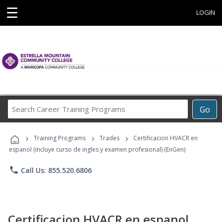
☰
LOGIN
Search
Go
Career
Training
›
›
›
Programs
Training Programs
Trades
Certificacion HVACR en
espanol (incluye curso de ingles y examen profesional) (EnGen)
phone
Call Us: 855.520.6806
Certificacion HVACR en espanol