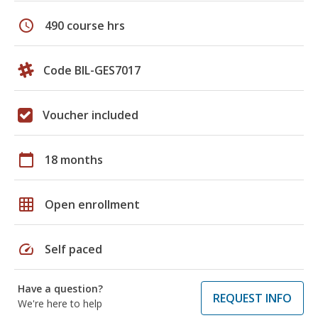
schedule
490 course hrs
Code BIL-GES7017
Voucher included
calendar_today
18 months
grid_on
Open enrollment
speed
Self paced
Have a question?
REQUEST INFO
We're here to help