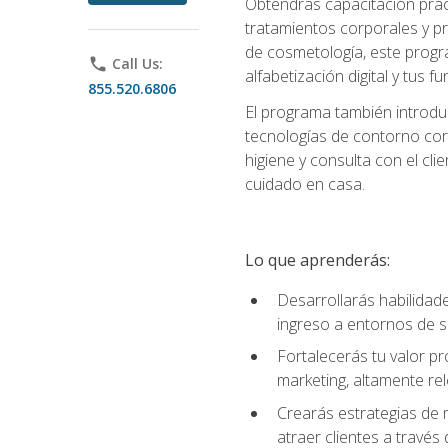
Obtendrás capacitación práctic
tratamientos corporales y pro
de cosmetología, este progra
phone
Call Us:
alfabetización digital y tus 
855.520.6806
El programa también introduc
tecnologías de contorno corp
higiene y consulta con el cl
cuidado en casa.
Lo que aprenderás:
Desarrollarás habilidades
ingreso a entornos de s
Fortalecerás tu valor p
marketing, altamente rele
Crearás estrategias de m
atraer clientes a través 