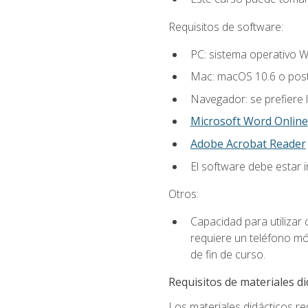
Requisitos de software:
PC: sistema operativo W
Mac: macOS 10.6 o post
Navegador: se prefiere 
Microsoft Word Online
Adobe Acrobat Reader
El software debe estar 
Otros:
Capacidad para utilizar
requiere un teléfono móv
de fin de curso.
Requisitos de materiales di
Los materiales didácticos req