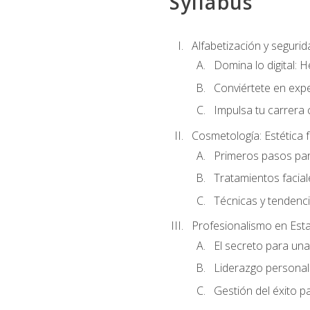
Syllabus
Alfabetización y segurida
Domina lo digital: 
Conviértete en expe
Impulsa tu carrera 
Cosmetología: Estética f
Primeros pasos par
Tratamientos facia
Técnicas y tendenc
Profesionalismo en Est
El secreto para un
Liderazgo personal 
Gestión del éxito p