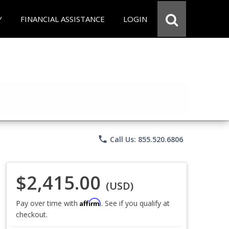
Y
FINANCIAL ASSISTANCE
LOGIN
phone
Call Us: 855.520.6806
$2,415.00
(USD)
Affirm
Pay over time with
. See if you qualify at
checkout.