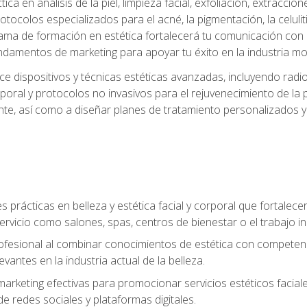
a en análisis de la piel, limpieza facial, exfoliación, extraccion
tocolos especializados para el acné, la pigmentación, la celulit
ma de formación en estética fortalecerá tu comunicación con lo
fundamentos de marketing para apoyar tu éxito en la industria mo
e dispositivos y técnicas estéticas avanzadas, incluyendo radio
oral y protocolos no invasivos para el rejuvenecimiento de la p
iente, así como a diseñar planes de tratamiento personalizados
 prácticas en belleza y estética facial y corporal que fortalecer
ervicio como salones, spas, centros de bienestar o el trabajo i
rofesional al combinar conocimientos de estética con competenci
vantes en la industria actual de la belleza.
arketing efectivas para promocionar servicios estéticos faciale
de redes sociales y plataformas digitales.