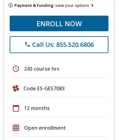
Payment & Funding:
view your options
ENROLL NOW
Call Us: 855.520.6806
phone
schedule
243 course hrs
Code ES-GES7083
calendar_today
12 months
grid_on
Open enrollment