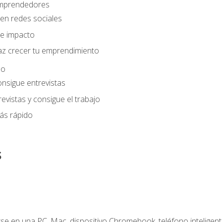
 emprendedores
en redes sociales
e impacto
az crecer tu emprendimiento
eo
onsigue entrevistas
evistas y consigue el trabajo
ás rápido
s
e en una PC, Mac, dispositivo Chromebook, teléfono inteligente